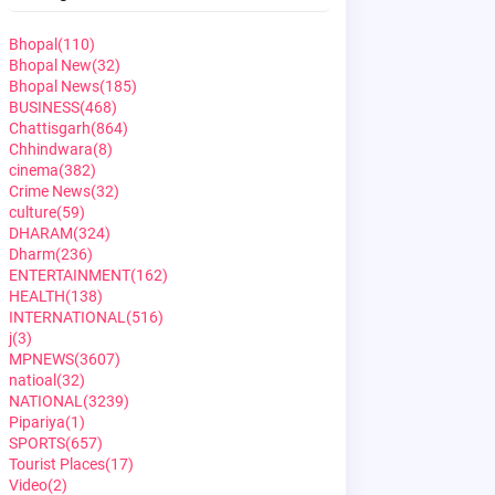
Bhopal
(110)
Bhopal New
(32)
Bhopal News
(185)
BUSINESS
(468)
Chattisgarh
(864)
Chhindwara
(8)
cinema
(382)
Crime News
(32)
culture
(59)
DHARAM
(324)
Dharm
(236)
ENTERTAINMENT
(162)
HEALTH
(138)
INTERNATIONAL
(516)
j
(3)
MPNEWS
(3607)
natioal
(32)
NATIONAL
(3239)
Pipariya
(1)
SPORTS
(657)
Tourist Places
(17)
Video
(2)