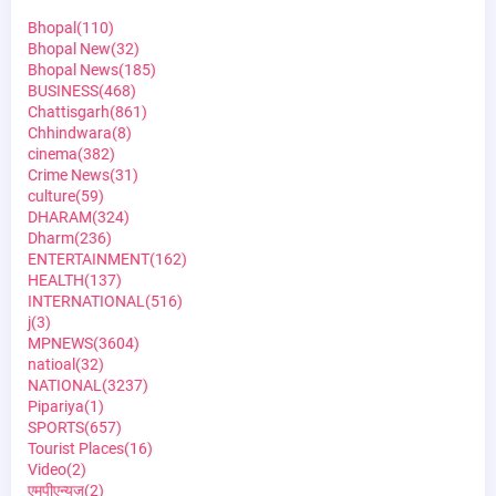
Bhopal
(110)
Bhopal New
(32)
Bhopal News
(185)
BUSINESS
(468)
Chattisgarh
(861)
Chhindwara
(8)
cinema
(382)
Crime News
(31)
culture
(59)
DHARAM
(324)
Dharm
(236)
ENTERTAINMENT
(162)
HEALTH
(137)
INTERNATIONAL
(516)
j
(3)
MPNEWS
(3604)
natioal
(32)
NATIONAL
(3237)
Pipariya
(1)
SPORTS
(657)
Tourist Places
(16)
Video
(2)
एमपीएन्यूज़
(2)