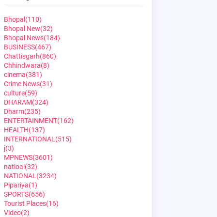
Bhopal
(110)
Bhopal New
(32)
Bhopal News
(184)
BUSINESS
(467)
Chattisgarh
(860)
Chhindwara
(8)
cinema
(381)
Crime News
(31)
culture
(59)
DHARAM
(324)
Dharm
(235)
ENTERTAINMENT
(162)
HEALTH
(137)
INTERNATIONAL
(515)
j
(3)
MPNEWS
(3601)
natioal
(32)
NATIONAL
(3234)
Pipariya
(1)
SPORTS
(656)
Tourist Places
(16)
Video
(2)