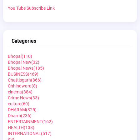
You Tube Subscribe Link
Categories
Bhopal
(110)
Bhopal New
(32)
Bhopal News
(185)
BUSINESS
(469)
Chattisgarh
(866)
Chhindwara
(8)
cinema
(384)
Crime News
(33)
culture
(60)
DHARAM
(325)
Dharm
(236)
ENTERTAINMENT
(162)
HEALTH
(138)
INTERNATIONAL
(517)
j
(3)