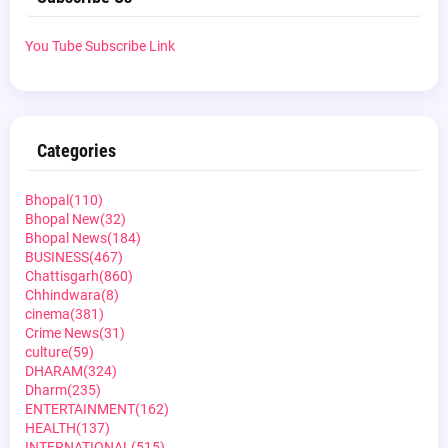
You Tube Subscribe Link
Categories
Bhopal
(110)
Bhopal New
(32)
Bhopal News
(184)
BUSINESS
(467)
Chattisgarh
(860)
Chhindwara
(8)
cinema
(381)
Crime News
(31)
culture
(59)
DHARAM
(324)
Dharm
(235)
ENTERTAINMENT
(162)
HEALTH
(137)
INTERNATIONAL
(515)