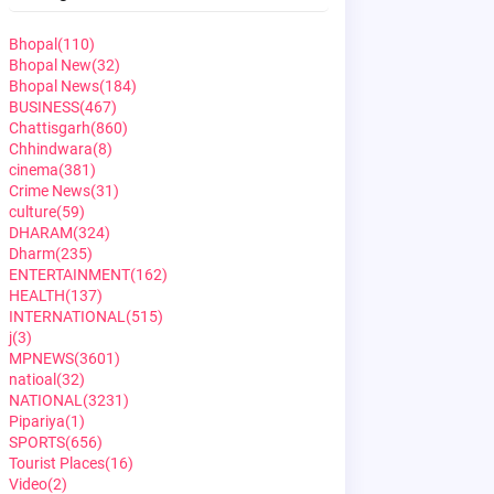
Bhopal
(110)
Bhopal New
(32)
Bhopal News
(184)
BUSINESS
(467)
Chattisgarh
(860)
Chhindwara
(8)
cinema
(381)
Crime News
(31)
culture
(59)
DHARAM
(324)
Dharm
(235)
ENTERTAINMENT
(162)
HEALTH
(137)
INTERNATIONAL
(515)
j
(3)
MPNEWS
(3601)
natioal
(32)
NATIONAL
(3231)
Pipariya
(1)
SPORTS
(656)
Tourist Places
(16)
Video
(2)