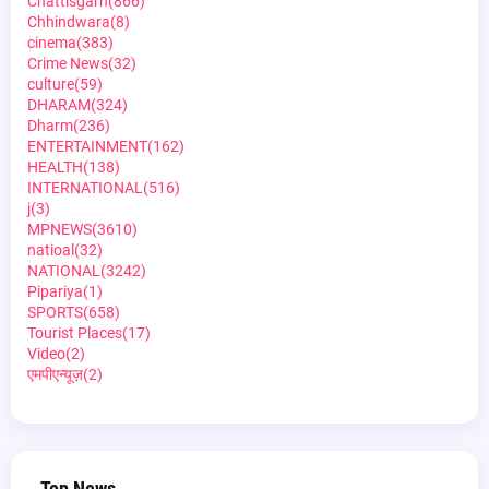
Chattisgarh
(866)
Chhindwara
(8)
cinema
(383)
Crime News
(32)
culture
(59)
DHARAM
(324)
Dharm
(236)
ENTERTAINMENT
(162)
HEALTH
(138)
INTERNATIONAL
(516)
j
(3)
MPNEWS
(3610)
natioal
(32)
NATIONAL
(3242)
Pipariya
(1)
SPORTS
(658)
Tourist Places
(17)
Video
(2)
एमपीएन्यूज़
(2)
Top News