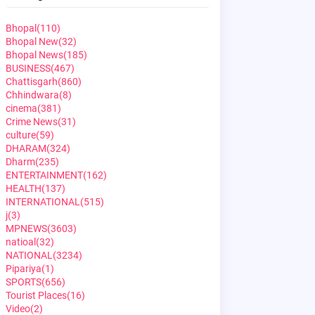
Bhopal
(110)
Bhopal New
(32)
Bhopal News
(185)
BUSINESS
(467)
Chattisgarh
(860)
Chhindwara
(8)
cinema
(381)
Crime News
(31)
culture
(59)
DHARAM
(324)
Dharm
(235)
ENTERTAINMENT
(162)
HEALTH
(137)
INTERNATIONAL
(515)
j
(3)
MPNEWS
(3603)
natioal
(32)
NATIONAL
(3234)
Pipariya
(1)
SPORTS
(656)
Tourist Places
(16)
Video
(2)