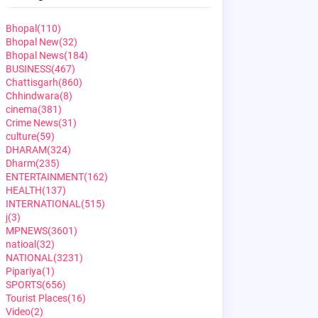
Bhopal
(110)
Bhopal New
(32)
Bhopal News
(184)
BUSINESS
(467)
Chattisgarh
(860)
Chhindwara
(8)
cinema
(381)
Crime News
(31)
culture
(59)
DHARAM
(324)
Dharm
(235)
ENTERTAINMENT
(162)
HEALTH
(137)
INTERNATIONAL
(515)
j
(3)
MPNEWS
(3601)
natioal
(32)
NATIONAL
(3231)
Pipariya
(1)
SPORTS
(656)
Tourist Places
(16)
Video
(2)