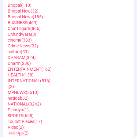
Bhopal
(110)
Bhopal New
(32)
Bhopal News
(185)
BUSINESS
(469)
Chattisgarh
(866)
Chhindwara
(8)
cinema
(383)
Crime News
(32)
culture
(59)
DHARAM
(324)
Dharm
(236)
ENTERTAINMENT
(162)
HEALTH
(138)
INTERNATIONAL
(516)
j
(3)
MPNEWS
(3610)
natioal
(32)
NATIONAL
(3242)
Pipariya
(1)
SPORTS
(658)
Tourist Places
(17)
Video
(2)
एमपीएन्यूज़
(2)