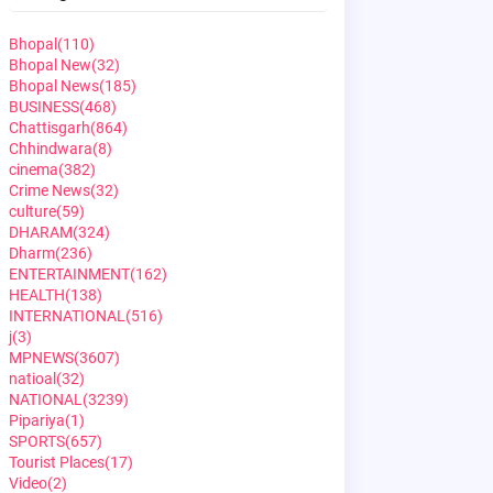
Bhopal
(110)
Bhopal New
(32)
Bhopal News
(185)
BUSINESS
(468)
Chattisgarh
(864)
Chhindwara
(8)
cinema
(382)
Crime News
(32)
culture
(59)
DHARAM
(324)
Dharm
(236)
ENTERTAINMENT
(162)
HEALTH
(138)
INTERNATIONAL
(516)
j
(3)
MPNEWS
(3607)
natioal
(32)
NATIONAL
(3239)
Pipariya
(1)
SPORTS
(657)
Tourist Places
(17)
Video
(2)