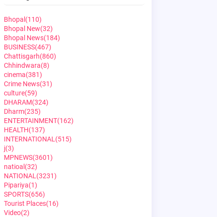
Bhopal
(110)
Bhopal New
(32)
Bhopal News
(184)
BUSINESS
(467)
Chattisgarh
(860)
Chhindwara
(8)
cinema
(381)
Crime News
(31)
culture
(59)
DHARAM
(324)
Dharm
(235)
ENTERTAINMENT
(162)
HEALTH
(137)
INTERNATIONAL
(515)
j
(3)
MPNEWS
(3601)
natioal
(32)
NATIONAL
(3231)
Pipariya
(1)
SPORTS
(656)
Tourist Places
(16)
Video
(2)