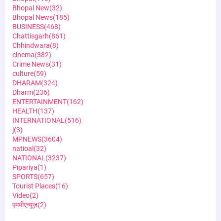
Bhopal New
(32)
Bhopal News
(185)
BUSINESS
(468)
Chattisgarh
(861)
Chhindwara
(8)
cinema
(382)
Crime News
(31)
culture
(59)
DHARAM
(324)
Dharm
(236)
ENTERTAINMENT
(162)
HEALTH
(137)
INTERNATIONAL
(516)
j
(3)
MPNEWS
(3604)
natioal
(32)
NATIONAL
(3237)
Pipariya
(1)
SPORTS
(657)
Tourist Places
(16)
Video
(2)
एमपीएन्यूज़
(2)