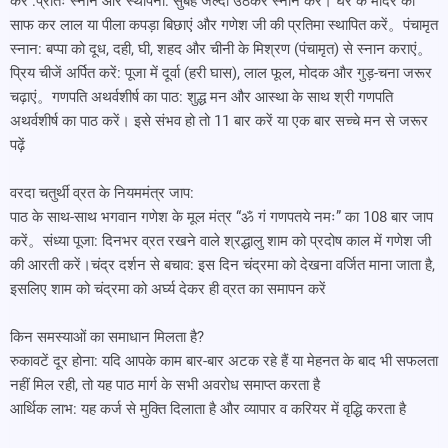
करें :प्रातः स्नान और स्थापना: सुबह जल्दी उठकर स्नान करें। घर के मंदिर को
साफ कर लाल या पीला कपड़ा बिछाएं और गणेश जी की प्रतिमा स्थापित करें。पंचामृत
स्नान: बप्पा को दूध, दही, घी, शहद और चीनी के मिश्रण (पंचामृत) से स्नान कराएं。
प्रिय चीजें अर्पित करें: पूजा में दूर्वा (हरी घास), लाल फूल, मोदक और गुड़-चना जरूर
चढ़ाएं。गणपति अथर्वशीर्ष का पाठ: शुद्ध मन और आस्था के साथ श्री गणपति
अथर्वशीर्ष का पाठ करें। इसे संभव हो तो 11 बार करें या एक बार सच्चे मन से जरूर
पढ़ें
वरदा चतुर्थी व्रत के नियममंत्र जाप:
पाठ के साथ-साथ भगवान गणेश के मूल मंत्र “ॐ गं गणपतये नमः” का 108 बार जाप
करें。संध्या पूजा: दिनभर व्रत रखने वाले श्रद्धालु शाम को प्रदोष काल में गणेश जी
की आरती करें।चंद्र दर्शन से बचाव: इस दिन चंद्रमा को देखना वर्जित माना जाता है,
इसलिए शाम को चंद्रमा को अर्घ्य देकर ही व्रत का समापन करें
किन समस्याओं का समाधान मिलता है?
रुकावटें दूर होना: यदि आपके काम बार-बार अटक रहे हैं या मेहनत के बाद भी सफलता
नहीं मिल रही, तो यह पाठ मार्ग के सभी अवरोध समाप्त करता है
आर्थिक लाभ: यह कर्ज से मुक्ति दिलाता है और व्यापार व करियर में वृद्धि करता है