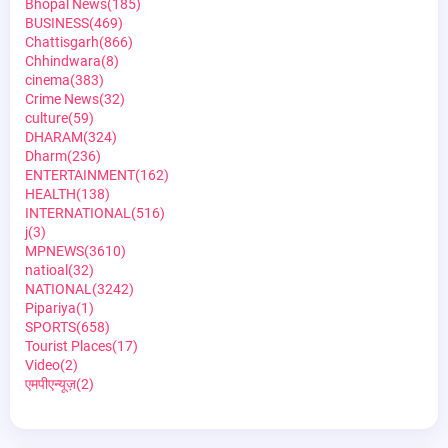
Bhopal News
(185)
BUSINESS
(469)
Chattisgarh
(866)
Chhindwara
(8)
cinema
(383)
Crime News
(32)
culture
(59)
DHARAM
(324)
Dharm
(236)
ENTERTAINMENT
(162)
HEALTH
(138)
INTERNATIONAL
(516)
j
(3)
MPNEWS
(3610)
natioal
(32)
NATIONAL
(3242)
Pipariya
(1)
SPORTS
(658)
Tourist Places
(17)
Video
(2)
एमपीएन्यूज़
(2)