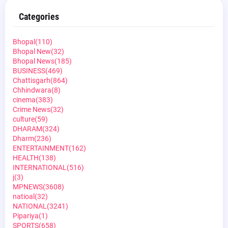
Categories
Bhopal
(110)
Bhopal New
(32)
Bhopal News
(185)
BUSINESS
(469)
Chattisgarh
(864)
Chhindwara
(8)
cinema
(383)
Crime News
(32)
culture
(59)
DHARAM
(324)
Dharm
(236)
ENTERTAINMENT
(162)
HEALTH
(138)
INTERNATIONAL
(516)
j
(3)
MPNEWS
(3608)
natioal
(32)
NATIONAL
(3241)
Pipariya
(1)
SPORTS
(658)