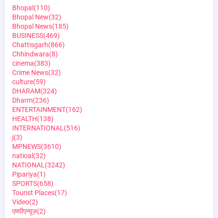
Bhopal
(110)
Bhopal New
(32)
Bhopal News
(185)
BUSINESS
(469)
Chattisgarh
(866)
Chhindwara
(8)
cinema
(383)
Crime News
(32)
culture
(59)
DHARAM
(324)
Dharm
(236)
ENTERTAINMENT
(162)
HEALTH
(138)
INTERNATIONAL
(516)
j
(3)
MPNEWS
(3610)
natioal
(32)
NATIONAL
(3242)
Pipariya
(1)
SPORTS
(658)
Tourist Places
(17)
Video
(2)
एमपीएन्यूज़
(2)