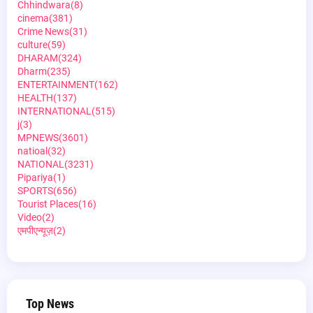
Chhindwara
(8)
cinema
(381)
Crime News
(31)
culture
(59)
DHARAM
(324)
Dharm
(235)
ENTERTAINMENT
(162)
HEALTH
(137)
INTERNATIONAL
(515)
j
(3)
MPNEWS
(3601)
natioal
(32)
NATIONAL
(3231)
Pipariya
(1)
SPORTS
(656)
Tourist Places
(16)
Video
(2)
एमपीएन्यूज़
(2)
Top News