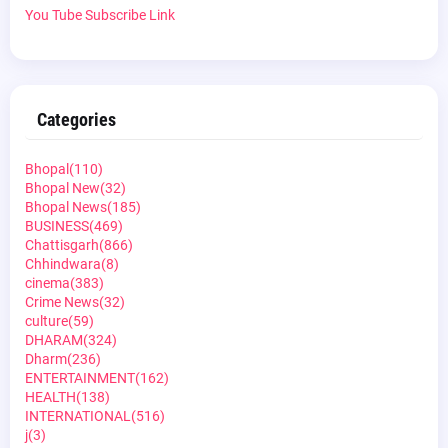
You Tube Subscribe Link
Categories
Bhopal
(110)
Bhopal New
(32)
Bhopal News
(185)
BUSINESS
(469)
Chattisgarh
(866)
Chhindwara
(8)
cinema
(383)
Crime News
(32)
culture
(59)
DHARAM
(324)
Dharm
(236)
ENTERTAINMENT
(162)
HEALTH
(138)
INTERNATIONAL
(516)
j
(3)