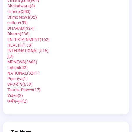
Chattisgarh
(864)
Chhindwara
(8)
cinema
(383)
Crime News
(32)
culture
(59)
DHARAM
(324)
Dharm
(236)
ENTERTAINMENT
(162)
HEALTH
(138)
INTERNATIONAL
(516)
j
(3)
MPNEWS
(3608)
natioal
(32)
NATIONAL
(3241)
Pipariya
(1)
SPORTS
(658)
Tourist Places
(17)
Video
(2)
एमपीएन्यूज़
(2)
Top News