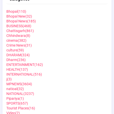
Bhopal
(110)
Bhopal New
(32)
Bhopal News
(185)
BUSINESS
(468)
Chattisgarh
(861)
Chhindwara
(8)
cinema
(382)
Crime News
(31)
culture
(59)
DHARAM
(324)
Dharm
(236)
ENTERTAINMENT
(162)
HEALTH
(137)
INTERNATIONAL
(516)
j
(3)
MPNEWS
(3604)
natioal
(32)
NATIONAL
(3237)
Pipariya
(1)
SPORTS
(657)
Tourist Places
(16)
Video
(2)