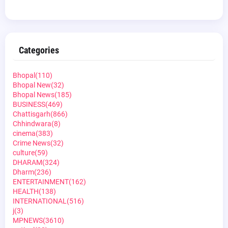
Categories
Bhopal
(110)
Bhopal New
(32)
Bhopal News
(185)
BUSINESS
(469)
Chattisgarh
(866)
Chhindwara
(8)
cinema
(383)
Crime News
(32)
culture
(59)
DHARAM
(324)
Dharm
(236)
ENTERTAINMENT
(162)
HEALTH
(138)
INTERNATIONAL
(516)
j
(3)
MPNEWS
(3610)