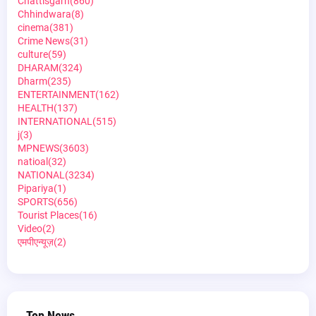
Chattisgarh
(860)
Chhindwara
(8)
cinema
(381)
Crime News
(31)
culture
(59)
DHARAM
(324)
Dharm
(235)
ENTERTAINMENT
(162)
HEALTH
(137)
INTERNATIONAL
(515)
j
(3)
MPNEWS
(3603)
natioal
(32)
NATIONAL
(3234)
Pipariya
(1)
SPORTS
(656)
Tourist Places
(16)
Video
(2)
एमपीएन्यूज़
(2)
Top News