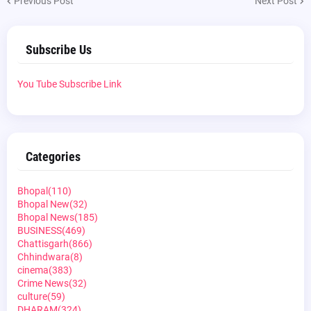
Previous Post
Next Post
Subscribe Us
You Tube Subscribe Link
Categories
Bhopal
(110)
Bhopal New
(32)
Bhopal News
(185)
BUSINESS
(469)
Chattisgarh
(866)
Chhindwara
(8)
cinema
(383)
Crime News
(32)
culture
(59)
DHARAM
(324)