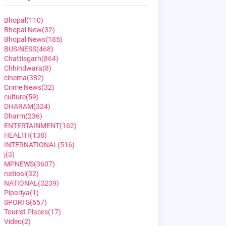
Bhopal
(110)
Bhopal New
(32)
Bhopal News
(185)
BUSINESS
(468)
Chattisgarh
(864)
Chhindwara
(8)
cinema
(382)
Crime News
(32)
culture
(59)
DHARAM
(324)
Dharm
(236)
ENTERTAINMENT
(162)
HEALTH
(138)
INTERNATIONAL
(516)
j
(3)
MPNEWS
(3607)
natioal
(32)
NATIONAL
(3239)
Pipariya
(1)
SPORTS
(657)
Tourist Places
(17)
Video
(2)