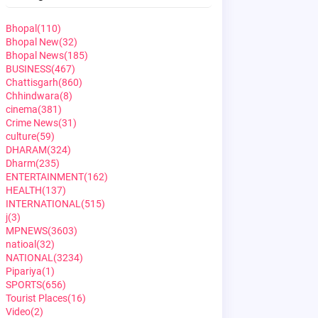
Bhopal
(110)
Bhopal New
(32)
Bhopal News
(185)
BUSINESS
(467)
Chattisgarh
(860)
Chhindwara
(8)
cinema
(381)
Crime News
(31)
culture
(59)
DHARAM
(324)
Dharm
(235)
ENTERTAINMENT
(162)
HEALTH
(137)
INTERNATIONAL
(515)
j
(3)
MPNEWS
(3603)
natioal
(32)
NATIONAL
(3234)
Pipariya
(1)
SPORTS
(656)
Tourist Places
(16)
Video
(2)