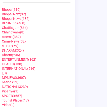
Bhopal
(110)
Bhopal New
(32)
Bhopal News
(185)
BUSINESS
(468)
Chattisgarh
(864)
Chhindwara
(8)
cinema
(382)
Crime News
(32)
culture
(59)
DHARAM
(324)
Dharm
(236)
ENTERTAINMENT
(162)
HEALTH
(138)
INTERNATIONAL
(516)
j
(3)
MPNEWS
(3607)
natioal
(32)
NATIONAL
(3239)
Pipariya
(1)
SPORTS
(657)
Tourist Places
(17)
Video
(2)