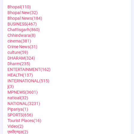
Bhopal
(110)
Bhopal New
(32)
Bhopal News
(184)
BUSINESS
(467)
Chattisgarh
(860)
Chhindwara
(8)
cinema
(381)
Crime News
(31)
culture
(59)
DHARAM
(324)
Dharm
(235)
ENTERTAINMENT
(162)
HEALTH
(137)
INTERNATIONAL
(515)
j
(3)
MPNEWS
(3601)
natioal
(32)
NATIONAL
(3231)
Pipariya
(1)
SPORTS
(656)
Tourist Places
(16)
Video
(2)
एमपीएन्यूज़
(2)