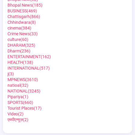
Bhopal News
(185)
BUSINESS
(469)
Chattisgarh
(866)
Chhindwara
(8)
cinema
(384)
Crime News
(33)
culture
(60)
DHARAM
(325)
Dharm
(236)
ENTERTAINMENT
(162)
HEALTH
(138)
INTERNATIONAL
(517)
j
(3)
MPNEWS
(3610)
natioal
(32)
NATIONAL
(3245)
Pipariya
(1)
SPORTS
(660)
Tourist Places
(17)
Video
(2)
एमपीएन्यूज़
(2)