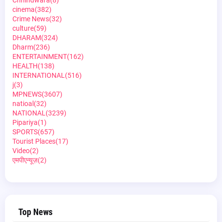
Chhindwara
(8)
cinema
(382)
Crime News
(32)
culture
(59)
DHARAM
(324)
Dharm
(236)
ENTERTAINMENT
(162)
HEALTH
(138)
INTERNATIONAL
(516)
j
(3)
MPNEWS
(3607)
natioal
(32)
NATIONAL
(3239)
Pipariya
(1)
SPORTS
(657)
Tourist Places
(17)
Video
(2)
एमपीएन्यूज़
(2)
Top News