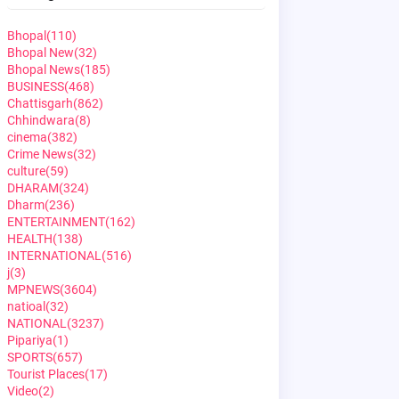
Bhopal
(110)
Bhopal New
(32)
Bhopal News
(185)
BUSINESS
(468)
Chattisgarh
(862)
Chhindwara
(8)
cinema
(382)
Crime News
(32)
culture
(59)
DHARAM
(324)
Dharm
(236)
ENTERTAINMENT
(162)
HEALTH
(138)
INTERNATIONAL
(516)
j
(3)
MPNEWS
(3604)
natioal
(32)
NATIONAL
(3237)
Pipariya
(1)
SPORTS
(657)
Tourist Places
(17)
Video
(2)