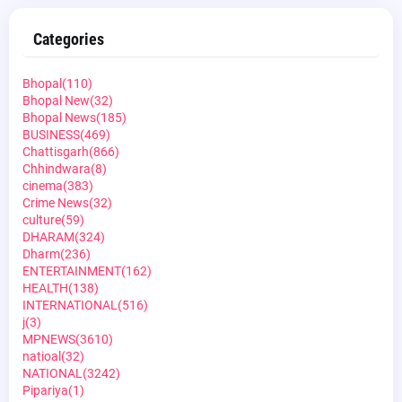
Categories
Bhopal
(110)
Bhopal New
(32)
Bhopal News
(185)
BUSINESS
(469)
Chattisgarh
(866)
Chhindwara
(8)
cinema
(383)
Crime News
(32)
culture
(59)
DHARAM
(324)
Dharm
(236)
ENTERTAINMENT
(162)
HEALTH
(138)
INTERNATIONAL
(516)
j
(3)
MPNEWS
(3610)
natioal
(32)
NATIONAL
(3242)
Pipariya
(1)