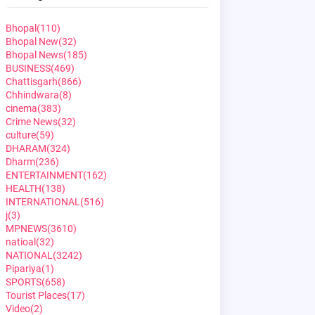
Bhopal
(110)
Bhopal New
(32)
Bhopal News
(185)
BUSINESS
(469)
Chattisgarh
(866)
Chhindwara
(8)
cinema
(383)
Crime News
(32)
culture
(59)
DHARAM
(324)
Dharm
(236)
ENTERTAINMENT
(162)
HEALTH
(138)
INTERNATIONAL
(516)
j
(3)
MPNEWS
(3610)
natioal
(32)
NATIONAL
(3242)
Pipariya
(1)
SPORTS
(658)
Tourist Places
(17)
Video
(2)