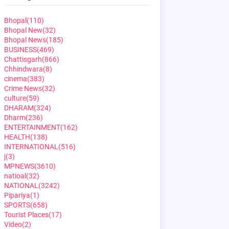
Bhopal
(110)
Bhopal New
(32)
Bhopal News
(185)
BUSINESS
(469)
Chattisgarh
(866)
Chhindwara
(8)
cinema
(383)
Crime News
(32)
culture
(59)
DHARAM
(324)
Dharm
(236)
ENTERTAINMENT
(162)
HEALTH
(138)
INTERNATIONAL
(516)
j
(3)
MPNEWS
(3610)
natioal
(32)
NATIONAL
(3242)
Pipariya
(1)
SPORTS
(658)
Tourist Places
(17)
Video
(2)