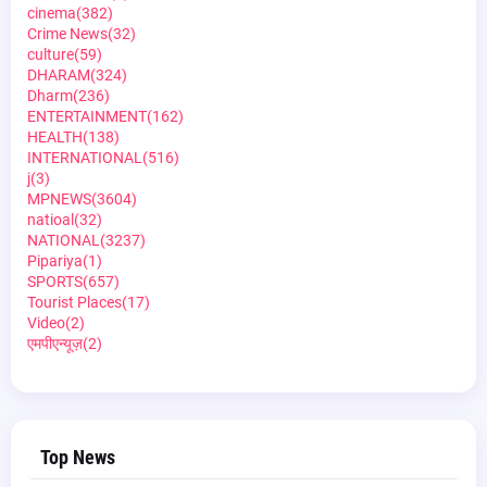
cinema
(382)
Crime News
(32)
culture
(59)
DHARAM
(324)
Dharm
(236)
ENTERTAINMENT
(162)
HEALTH
(138)
INTERNATIONAL
(516)
j
(3)
MPNEWS
(3604)
natioal
(32)
NATIONAL
(3237)
Pipariya
(1)
SPORTS
(657)
Tourist Places
(17)
Video
(2)
एमपीएन्यूज़
(2)
Top News